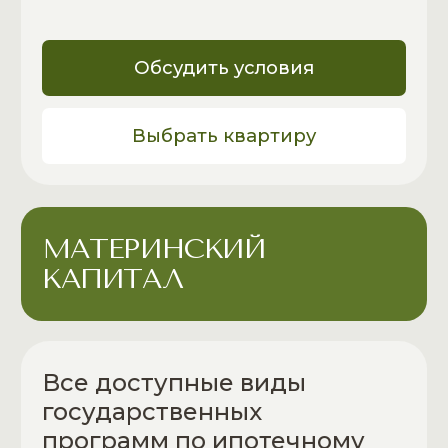
Программа господдержки
молодых семей на территории
Дальнего Востока
Семейная ипотека для жителей
Дальнего Востока от 6%
Военная ипотека. Государство
выплачивает первоначальный
взнос, а также ежемесячные
платежи, пока вы служите
Банки партнеры
Ипотечный брокер