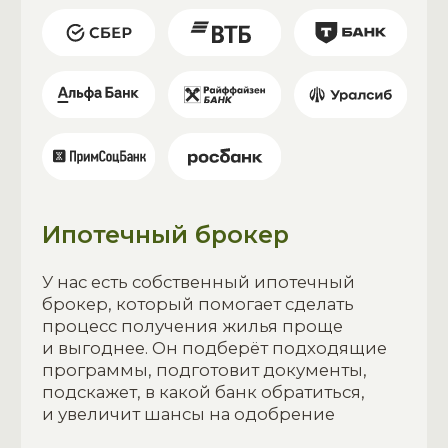
КОНТАКТЫ
Телефон
+7 (800) 555-35-35
Email
sochipark-artem@mail.ru
Адрес офиса
г. Артем, Интернациональная, 71,
офис 8
График работы
с 9:00 до 19:00,
понедельник-пятница
Записаться на консультацию