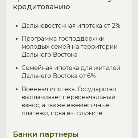
У нас есть собственный ипотечный
брокер, который помогает сделать
процесс получения жилья проще
и выгоднее. Он подберёт подходящие
программы, подготовит документы,
подскажет, в какой банк обратиться,
и увеличит шансы на одобрение
Обсудить условия
Выбрать квартиру
ЕДИНОРАЗОВЫЙ
ПЛАТЕЖ
Все доступные виды
государственных
программ по ипотечному