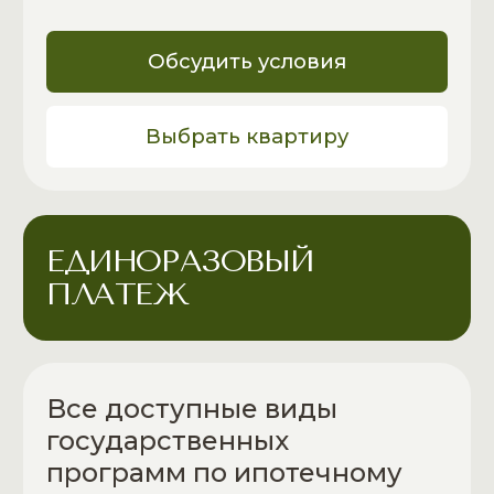
Ипотечный брокер
У нас есть собственный ипотечный
брокер, который помогает сделать
процесс получения жилья проще
и выгоднее. Он подберёт подходящие
программы, подготовит документы,
подскажет, в какой банк обратиться,
и увеличит шансы на одобрение
Обсудить условия
Выбрать квартиру
ОБСУДИМ ВСЁ ЛИЧНО
И ОТВЕТИМ НА ВАШИ
ВОПРОСЫ