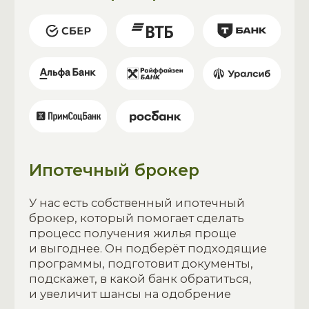
кредитованию
Дальневосточная ипотека от 2%
Программа господдержки
молодых семей на территории
Дальнего Востока
Семейная ипотека для жителей
Дальнего Востока от 6%
Военная ипотека. Государство
выплачивает первоначальный
взнос, а также ежемесячные
платежи, пока вы служите
Банки партнеры